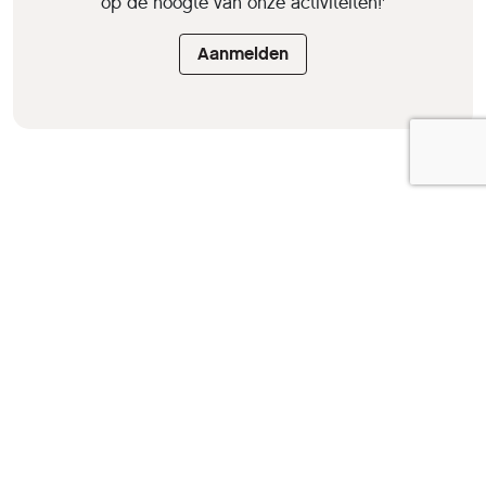
op de hoogte van onze activiteiten!'
Aanmelden
HCC is een vereniging van
computer- en tech-
liefhebbers.