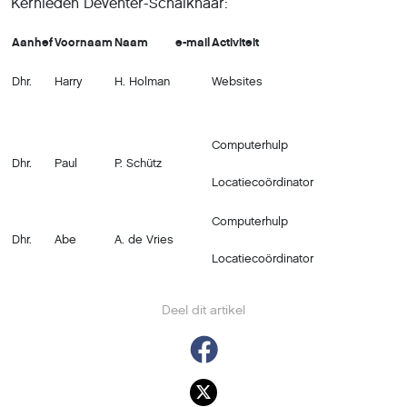
Kernleden Deventer-Schalkhaar:
Aanhef
Voornaam
Naam
e-mail
Activiteit
Dhr.
Harry
H. Holman
Websites
Computerhulp
Dhr.
Paul
P. Schütz
Locatiecoördinator
Computerhulp
Dhr.
Abe
A. de Vries
Locatiecoördinator
Deel dit artikel