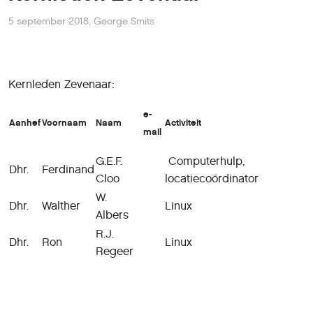
5 september 2018
,
George Smits
Kernleden Zevenaar:
e-
Aanhef
Voornaam
Naam
Activiteit
mail
G.E.F.
Computerhulp,
Dhr.
Ferdinand
Cloo
locatiecoördinator
W.
Dhr.
Walther
Linux
Albers
R.J.
Dhr.
Ron
Linux
Regeer