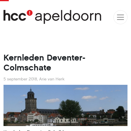
Kernleden Deventer-
Colmschate
5 september 2018
,
Arie van Herk