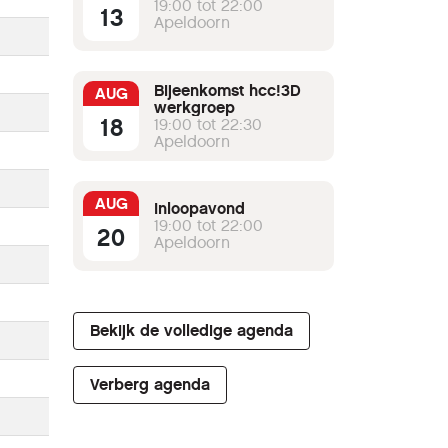
19:00 tot 22:00
13
Apeldoorn
Bijeenkomst hcc!3D
AUG
werkgroep
18
19:00 tot 22:30
Apeldoorn
AUG
Inloopavond
19:00 tot 22:00
20
Apeldoorn
Bekijk de volledige agenda
Verberg agenda