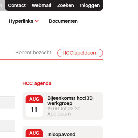
n
Contact
Webmail
Zoeken
Inloggen
Hyperlinks
Documenten
Recent bezocht:
HCC!apeldoorn
HCC agenda
Bijeenkomst hcc!3D
AUG
werkgroep
11
19:00 tot 22:30
Apeldoorn
AUG
Inloopavond