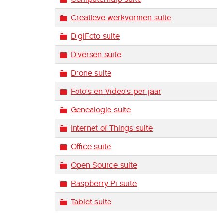
Map
Creatieve werkvormen suite
Map
DigiFoto suite
Map
Diversen suite
Map
Drone suite
Map
Foto's en Video's per jaar
Map
Genealogie suite
Map
Internet of Things suite
Map
Office suite
Map
Open Source suite
Map
Raspberry Pi suite
Map
Tablet suite