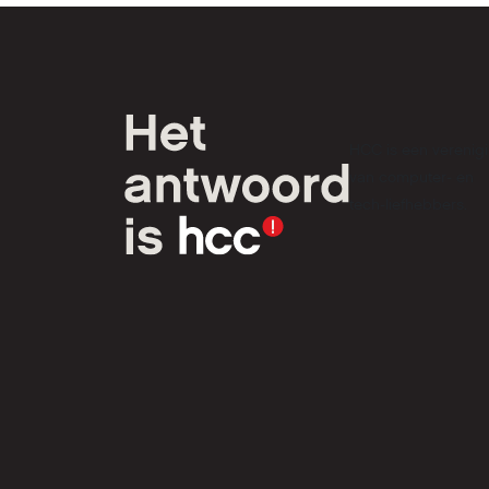
HCC is een verenig
van computer- en
tech-liefhebbers.