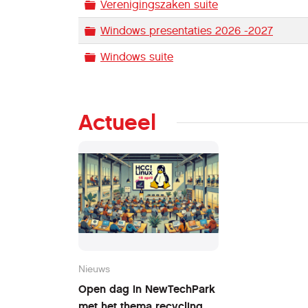
Map
Verenigingszaken suite
Map
Windows presentaties 2026 -2027
Map
Windows suite
Actueel
Nieuws
Open dag in NewTechPark
met het thema recycling.