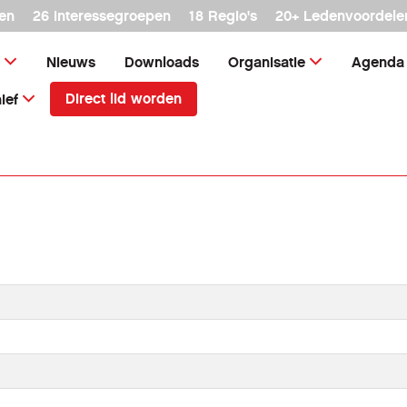
en
26 interessegroepen
18 Regio's
20+ Ledenvoordele
Nieuws
Downloads
Organisatie
Agenda
Direct lid worden
ief