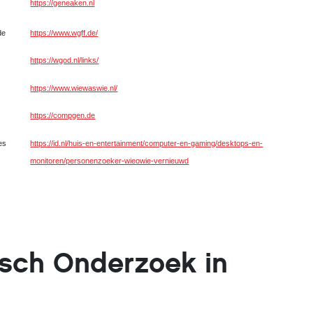
https://geneaken.nl
de
https://www.wgff.de/
https://wgod.nl/links/
https://www.wiewaswie.nl/
https://compgen.de
es
https://id.nl/huis-en-entertainment/computer-en-gaming/desktops-en-
monitoren/personenzoeker-wieowie-vernieuwd
sch Onderzoek in