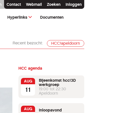
n
Contact
Webmail
Zoeken
Inloggen
Hyperlinks
Documenten
Recent bezocht:
HCC!apeldoorn
HCC agenda
Bijeenkomst hcc!3D
AUG
werkgroep
11
19:00 tot 22:30
Apeldoorn
AUG
Inloopavond