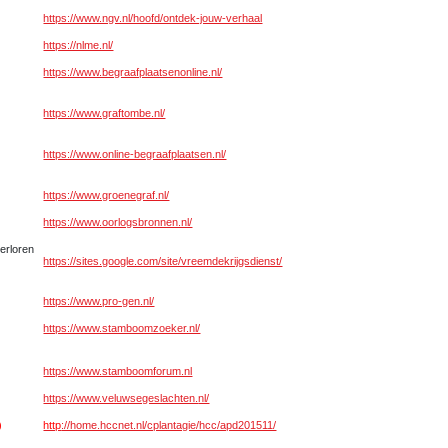
https://www.ngv.nl/hoofd/ontdek-jouw-verhaal
https://nlme.nl/
https://www.begraafplaatsenonline.nl/
https://www.graftombe.nl/
https://www.online-begraafplaatsen.nl/
https://www.groenegraf.nl/
https://www.oorlogsbronnen.nl/
verloren
https://sites.google.com/site/vreemdekrijgsdienst/
https://www.pro-gen.nl/
https://www.stamboomzoeker.nl/
https://www.stamboomforum.nl
https://www.veluwsegeslachten.
nl/
)
http
://home.hccnet.nl/cplantagie/hcc/apd201511/