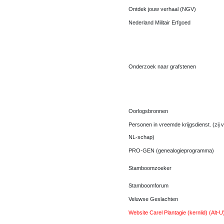
Ontdek jouw verhaal (NGV)
Nederland Militair Erfgoed
Onderzoek naar grafstenen
Oorlogsbronnen
Personen in vreemde krijgsdienst. (zij 
NL-schap)
PRO-GEN (genealogieprogramma)
Stamboomzoeker
Stamboomforum
Veluwse Geslachten
Website Carel Plantagie (kernlid) (Alt-U