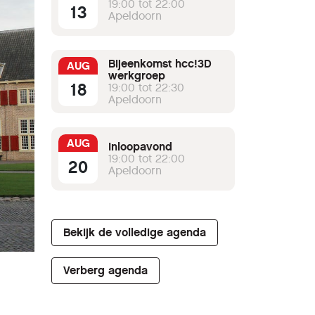
19:00 tot 22:00
13
Apeldoorn
Bijeenkomst hcc!3D
AUG
werkgroep
18
19:00 tot 22:30
Apeldoorn
AUG
Inloopavond
19:00 tot 22:00
20
Apeldoorn
Bekijk de volledige agenda
Verberg agenda