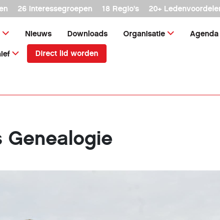
en
26 interessegroepen
18 Regio's
20+ Ledenvoordele
Nieuws
Downloads
Organisatie
Agenda
Direct lid worden
ief
s Genealogie