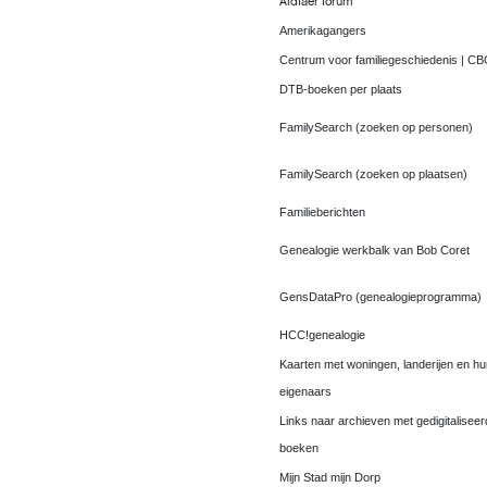
Aldfaer forum
Amerikagangers
Centrum voor familiegeschiedenis | C
DTB-boeken per plaats
FamilySearch (zoeken op personen)
FamilySearch (zoeken op plaatsen)
Familieberichten
Genealogie werkbalk van Bob Coret
GensDataPro (genealogieprogramma)
HCC!genealogie
Kaarten met woningen, landerijen en h
eigenaars
Links naar archieven met gedigitalisee
boeken
Mijn Stad mijn Dorp