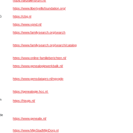
https://aldfaerforum.nl/
https://www.libertyellisfoundation.org/
BG
https://cbg.nl
https://www.vpnd.nl/
https://www.familysearch.org/search
https://www.familysearch.org/search/catalog
https://www.online-
familieberichten.nl/
https://www.genealogiewerkbalk.nl/
https://www.gensdatapro.nl/ngvgdp
https://genealogie.hcc.nl
un
https://hisgis.nl/
rde
https://www.genealix.nl/
https://www.MijnStadMijnDorp.nl