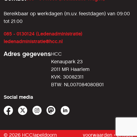
Bereikbaar op werkdagen (m.u.v. feestdagen) van 09:00
tot 21:00
085 - 0130124 (Ledenadministratie)
ledenadministratie@hcc.nl
Adres gegevens
HCC
Kenaupark 23
2011 MR Haarlem
KVK: 30082311
BTW: NL007084080B01
Social media
© 2026 HCC!apeldoorn
voorwaarden
•
privacy