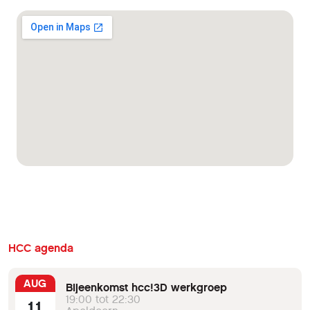
HCC agenda
AUG
Bijeenkomst hcc!3D werkgroep
19:00 tot 22:30
11