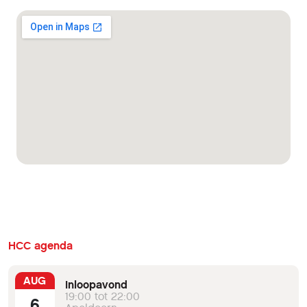
HCC agenda
AUG
Inloopavond
19:00 tot 22:00
6