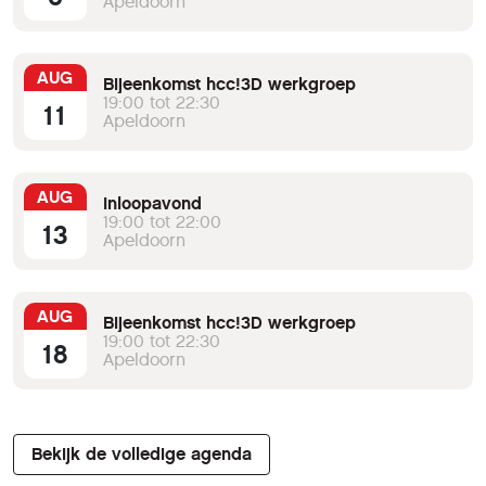
Apeldoorn
AUG
Bijeenkomst hcc!3D werkgroep
19:00 tot 22:30
11
Apeldoorn
AUG
Inloopavond
19:00 tot 22:00
13
Apeldoorn
AUG
Bijeenkomst hcc!3D werkgroep
19:00 tot 22:30
18
Apeldoorn
Bekijk de volledige agenda