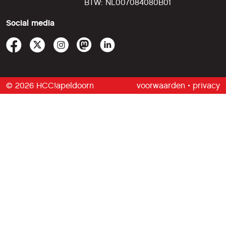
BTW: NL007084080B01
Social media
© 2026 HCC!apeldoorn
voorwaarden
•
privacy