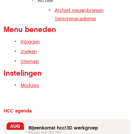
Archief
Archief nieuwsbrieven
Seniorenacademie
Menu beneden
Inloggen
Zoeken
Sitemap
Instelingen
Modules
HCC agenda
AUG
Bijeenkomst hcc!3D werkgroep
19:00 tot 22:30