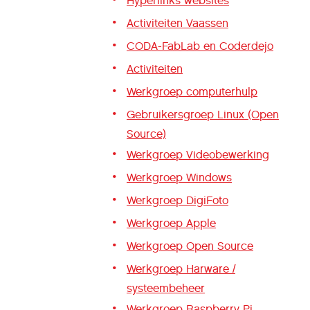
Hyperlinks websites
Activiteiten Vaassen
CODA-FabLab en Coderdejo
Activiteiten
Werkgroep computerhulp
Gebruikersgroep Linux (Open
Source)
Werkgroep Videobewerking
Werkgroep Windows
Werkgroep DigiFoto
Werkgroep Apple
Werkgroep Open Source
Werkgroep Harware /
systeembeheer
Werkgroep Raspberry Pi