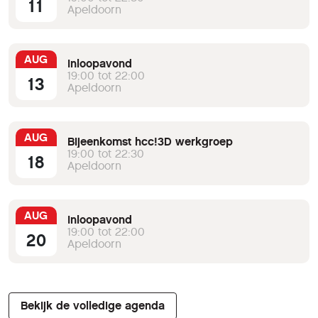
11
Apeldoorn
AUG
Inloopavond
19:00 tot 22:00
13
Apeldoorn
AUG
Bijeenkomst hcc!3D werkgroep
19:00 tot 22:30
18
Apeldoorn
AUG
Inloopavond
19:00 tot 22:00
20
Apeldoorn
Bekijk de volledige agenda